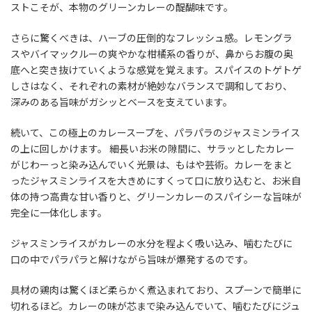
ストこそが、本物のグリーンカレーの醍醐味です。
さらに驚くべきは、ハーブの圧倒的なフレッシュ感。レモングラ
スやバイマックルーの爽やかな柑橘系の香りが、鼻からお腹の奥
底へと突き抜けていくような感覚を覚えます。スパイスのトゲトゲ
しさはなく、それぞれの素材が絶妙なバランスで調和しており、
深みのある旨味がガシッとベースを支えています。
続いて、この極上のカレースープを、パラパラのジャスミンライス
の上に回しかけます。 細長いお米の隙間に、サラッとしたカレー
がじわーっと染み込んでいく光景は、もはや芸術。カレーをまと
ったジャスミンライスを大きめにすくって口に放り込むと、お米自
体の持つ高貴な甘い香りと、グリーンカレーのスパイシーな旨味が
完全に一体化します。
ジャスミンライスがカレーの水分を程よく吸い込み、噛むたびに
口の中でパラパラと解けながら旨味が爆発するのです。
具材の鶏肉は驚くほど柔らかく煮込まれており、スプーンで簡単に
切れるほど。カレーの味が芯まで染み込んでいて、噛むたびにジュ