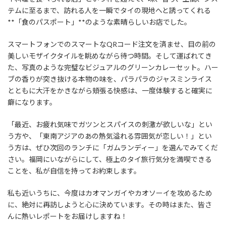
テムに至るまで、訪れる人を一瞬でタイの現地へと誘ってくれる
**「食のパスポート」**のような素晴らしいお店でした。
スマートフォンでのスマートなQRコード注文を済ませ、目の前の
美しいモザイクタイルを眺めながら待つ時間。そして運ばれてき
た、写真のような完璧なビジュアルのグリーンカレーセット。ハー
ブの香りが突き抜ける本物の味を、パラパラのジャスミンライス
とともに大汗をかきながら頬張る快感は、一度体験すると確実に
癖になります。
「最近、お疲れ気味でガツンとスパイスの刺激が欲しいな」とい
う方や、「東南アジアのあの熱気溢れる雰囲気が恋しい！」とい
う方は、ぜひ次回のランチに「ガムランディー」を選んでみてくだ
さい。福岡にいながらにして、極上のタイ旅行気分を満喫できる
ことを、私が自信を持ってお約束します。
私も近いうちに、今度はカオマンガイやカオソーイを攻めるため
に、絶対に再訪しようと心に決めています。その時はまた、皆さ
んに熱いレポートをお届けしますね！