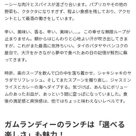
ーシーな肉汁とスパイスが混ざり合います。パプリカやその他の
野菜も、クタクタになりすぎず、程よい食感を残しており、アクセ
ントとして最高の働きをしています。
辛い、美味い、香る、辛い、美味い……。 この幸せな無限ループが
止まりません。額からはじんわりと心地よい汗が吹き出してきま
すが、これがまた最高に気持ちいい。タイのパタヤやバンコクの
屋台で、大汗をかきながら夢中で食べたあの日の記憶が鮮烈に蘇
ってきます。
時折、奥のスープを飲んで口の中を落ち着かせ、シャキシャキのサ
ラダでリフレッシュ。そしてまたスプーンを握り直し、ジャスミン
ライスとカレーの海へダイブする。気づけば、あんなにボリュー
ムのあったお皿が、あっという間に空っぽになっていました。食
後の満足感と爽快感は、他ではちょっと味わえないレベルです。
ガムランディーのランチは「選べる
楽しさ」も魅力！