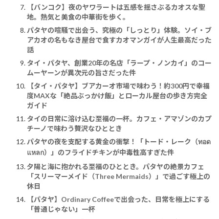
【バンコク】夜のヤワラートは五感を揺さぶるカオスな聖
地。熱気と美食の中華街を歩く。
パタヤの喧騒で出会う、究極の「しっとり」体験。ソイ・ブ
アカオの名もなき屋台で食すカオマンガイが人生最高だった
話
タイ・パタヤ、創業20年の名店「ラープ・ノンカイ」のコー
ムーヤーンが異次元の旨さだった件
【タイ・パタヤ】ブアカーオ市場で味わう！約300円で幸福
度MAXな「絶品ぶっかけ飯」とローカル屋台の歩き方完全
ガイド
タイの日常に溶け込む至福の一杯。カフェ・アマゾンのカプ
チーノで味わう贅沢なひととき
パタヤの夜を支配する黄金の衝撃！「トード・レーク（ทอด
แหลก）」のフライドチキンが中毒性高すぎた件
夕陽と海に抱かれる至福のひととき。パタヤの絶景カフェ
「スリーマーメイド（Three Mermaids）」で過ごす極上の
休日
【パタヤ】Ordinary Coffeeで出会った、日常を極上にする
「普通じゃない」一杯