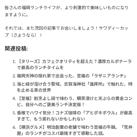
皆さんの福岡ランチライフが、より刺激的で美味しいものになり
ますように。
それでは、また次回の記事でお会いしましょう！サワディーカッ
プ（さようなら）！
関連投稿:
【タリーズ】カフェクオリティを超えた？濃厚カルボナーラ
で最高のランチタイムを
福岡天神の隠れ家で出会った、至福の「ラザニアランチ」
海と緑が溶け合う聖域。志賀海神社「遙拝所」で触れた、時
を止める青の世界
【至福】割烹よし田で味わう、鯛茶漬けと天ぷらの黄金コン
ビ。自分へのご褒美ランチ決定版！
香椎でハワイ気分！コナズ珈琲の「アヒポキボウル」が最高
すぎて、もう戻れないかもしれない
【横浜グルメ】明治創業の老舗で味わう至福の牛鍋。「荒井
屋」のランチがコスパ最強すぎて感動した話。