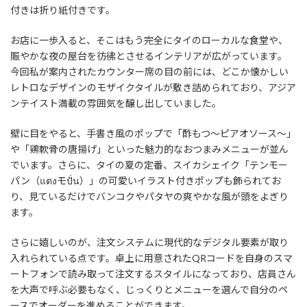
付きは折り紙付きです。
お店に一歩入ると、そこはもう完全にタイのローカルな食堂や、
賑やかな夜の屋台を彷彿とさせるインテリアが広がっています。
今回私が案内されたカウンター席の目の前には、どこか懐かしい
レトロなデザインのモザイクタイルが敷き詰められており、アジア
ンテイスト満載の雰囲気を醸し出していました。
壁に目をやると、手書き風のポップで「酢もつ〜ピアオソース〜」
や「鶏軟骨の唐揚げ」といった魅力的なおつまみメニューが並ん
でいます。さらに、タイの夏の定番、スイカシェイク「テンモー
パン（แตงモปั่น）」の可愛いイラスト付きポップも飾られてお
り、見ているだけでバンコクやパタヤの爽やかな風が頭をよぎり
ます。
さらに嬉しいのが、注文システムに現代的なデジタル要素が取り
入れられている点です。卓上に用意されたQRコードを自身のスマ
ートフォンで読み取って注文するスタイルになっており、店員さん
を大声で呼ぶ必要もなく、じっくりとメニューを選んで自分のペ
ースでオーダーを進めることができます。