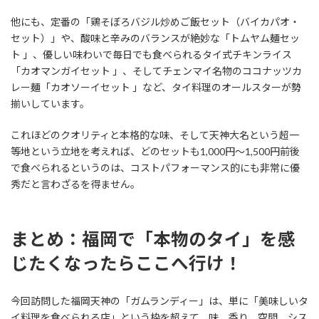
他にも、定番の「鶏そぼろバジル炒めご飯セット（バイカパオ・
セット）」や、酸味と辛みのバランスが絶妙な「トムヤム麺セッ
ト 」、優しい味わいで毎日でも食べられるタイ式チキンライス
「カオマンガイセット 」、そしてチェンマイ名物のココナッツカ
レー麺「カオソーイセット 」など、タイ料理のオールスターが勢
揃いしています。
これほどのクオリティと本格的な味、そして天神大名という超一
等地という立地を考えれば、どのセットも1,000円〜1,500円前後
で食べられるというのは、コストパフォーマンス的にも非常に優
秀だと言わざるを得ません。
まとめ：福岡で「本物のタイ」を感
じたくなったらここへ行け！
今回訪問した福岡天神の「ガムランディー」は、単に「美味しいタ
イ料理を食べられる店」という枠を超えて、味、香り、空間、シス