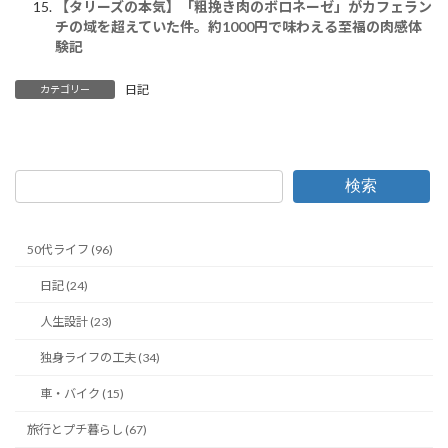
【タリーズの本気】「粗挽き肉のボロネーゼ」がカフェラン
チの域を超えていた件。約1000円で味わえる至福の肉感体
験記
日記
カテゴリー
検索
50代ライフ (96)
日記 (24)
人生設計 (23)
独身ライフの工夫 (34)
車・バイク (15)
旅行とプチ暮らし (67)