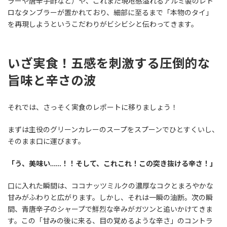
ラーや唐辛子酢など）や、これまた現地感溢れるアルミ製のレト
ロなタンブラーが置かれており、細部に至るまで「本物のタイ」
を再現しようというこだわりがビシビシと伝わってきます。
いざ実食！五感を刺激する圧倒的な
旨味と辛さの波
それでは、さっそく実食のレポートに移りましょう！
まずは主役のグリーンカレーのスープをスプーンでひとすくいし、
そのまま口に運びます。
「う、美味い……！！そして、これこれ！この突き抜ける辛さ！」
口に入れた瞬間は、ココナッツミルクの濃厚なコクとまろやかな
甘みがふわりと広がります。しかし、それは一瞬の油断。次の瞬
間、青唐辛子のシャープで鮮烈な辛みがガツンと追いかけてきま
す。この「甘みの後に来る、目の覚めるような辛さ」のコントラ