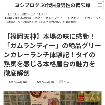
コ
ナ
ヨシブログ 50代独身男性の備忘録
ン
ビ
テ
ゲ
HOME
50代ライフ
日記
ン
ー
【福岡天神】本場の味に感動！「ガムランディー」の絶品グリーンカレーラン
ツ
シ
チ体験記！タイの熱気を感じる本格屋台の魅力を徹底解剖
へ
ョ
ス
ン
【福岡天神】本場の味に感動！
キ
に
ッ
移
「ガムランディー」の絶品グリー
プ
動
ンカレーランチ体験記！タイの
熱気を感じる本格屋台の魅力を
徹底解剖
最
2026年6月28日
2026年6月28日
Yoshi
終
更
新
日
時