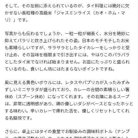
そして、その左側に添えられているのが、タイ料理には絶対に欠
かせない長粒種の高級米「ジャスミンライス（カオ・ホム・マ
リ）」です。
写真からも伝わるでしょうか、一粒一粒が細長く、水分を絶妙に
抑えてパラリと炊き上げられたその姿。日本のモチモチしたお米
も素晴らしいですが、サラサラとしたタイカレーをしっかりと受
け止め、その旨味を極限まで引き出すには、やはりこのパラパラ
としたタイ米でなければ始まりません。お皿にたっぷりと盛られ
ているのも、食いしん坊にはたまらないポイントですね。
奥に見える黄色いボウルには、レタスやパプリカが入ったみずみ
ずしいミニサラダが盛られており、カレーの合間の素晴らしい箸
休め（スプーン休め）になってくれます。 その右隣にあるスープ
は、非常に透明感があり、鶏の優しいダシがベースとなったホッと
する味わい。辛いカレーで痺れた舌を、優しくリセットしてくれ
る名脇役です。
さらに、卓上にはタイの食堂でお馴染みの調味料ボトル（ナンプ