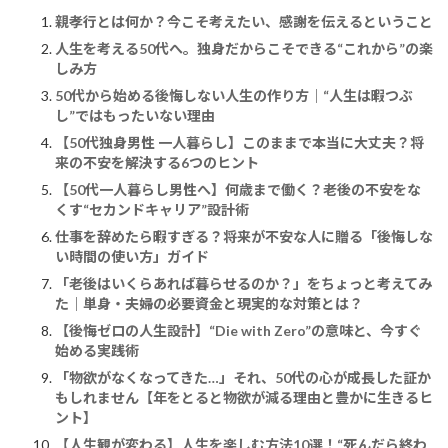
親孝行とは何か？今こそ考えたい、感謝を伝えるということ
人生を考える50代へ。独身だからこそできる“これから”の楽
しみ方
50代から始める後悔しない人生の作り方｜“人生は暇つぶ
し”ではもったいない理由
【50代独身男性 一人暮らし】このままで本当に大丈夫？将
来の不安を解決する6つのヒント
【50代一人暮らし男性へ】何歳まで働く？老後の不安をな
くす“セカンドキャリア”設計術
仕事を辞めたら暇すぎる？将来が不安な人に贈る「後悔しな
い時間の使い方」ガイド
「老後はいくらあれば暮らせるのか？」をちょっと考えてみ
た｜単身・夫婦の必要資金と現実的な対策とは？
【後悔ゼロの人生設計】“Die with Zero”の意味と、今すぐ
始める実践術
「物欲がなくなってきた…」それ、50代の心が成長した証か
もしれません【年をとると物欲が減る理由と豊かに生きるヒ
ント】
【人生観が変わる】人生を楽しむ方法10選！“死んだら終わ