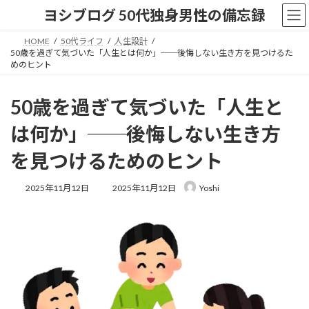
コ
ナ
ヨシブログ 50代独身男性の備忘録
ン
ビ
テ
ゲ
HOME
50代ライフ
人生設計
ン
ー
50歳を過ぎて気づいた「人生とは何か」──後悔しない生き方を見つけるた
ツ
シ
めのヒント
へ
ョ
ス
ン
50歳を過ぎて気づいた「人生と
キ
に
ッ
移
は何か」──後悔しない生き方
プ
動
を見つけるためのヒント
最
2025年11月12日
2025年11月12日
Yoshi
終
更
新
日
時
: