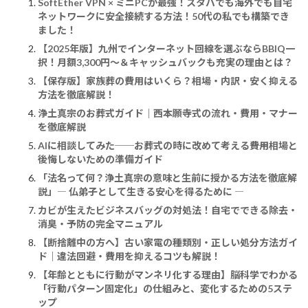
SoftEther VPN × ミニPCが最強！スタバでも海外でも自宅
ネットワークに安全接続する方法！50代の私でも構築でき
ました！
【2025年版】九州でインターネット回線を選ぶならBBIQ一
択！月額3,300円〜＆キャッシュバックも充実の理由とは？
【保存版】家族葬の費用はいくら？相場・内訳・安く抑える
方法を徹底解説！
浄土真宗のお葬式ガイド｜西本願寺式の流れ・費用・マナー
を徹底解説
AIに相談してみた──お葬式の時に改めて考える――費用相場と
後悔しないための準備ガイド
「法名って何？浄土真宗の意味と生前に授かる方法を徹底解
説」― 仏弟子として生きる安心を得るために ―
カビが生えたビジネスバッグの対処法！自宅でできる除去・
消臭・予防の完全マニュアル
【断捨離中の方へ】古い家電の種類別・正しい処分方法ガイ
ド｜違法回避・費用を抑えるコツも解説！
【年齢とともに行動がマンネリ化する理由】脳科学でわかる
「行動パターン固定化」の仕組みと、変化するための5ステ
ップ