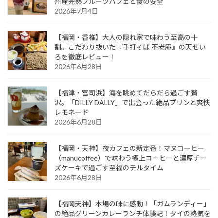
州産完熟フルーツパフェと食の安全
2026年7月4日
【福岡・香椎】大人の隠れ家で味わう至高の十
割。こだわり抜いた『手打そば 不老庵』の天せい
ろを徹底レビュー！
2026年6月28日
【福津・宮司浜】海を眺めてだらだら過ごす贅
沢。「DILLY DALLY」で出会った絶品プリンと爽快
レモネード
2026年6月28日
【福岡・天神】夜カフェの新定番！マヌコーヒー
（manucoffee）で味わう極上コーヒーと濃厚チー
ズケーキで過ごす至福のチルタイム
2026年6月28日
【福岡天神】本場の味に感動！「ガムランディー」
の絶品グリーンカレーランチ体験記！タイの熱気を