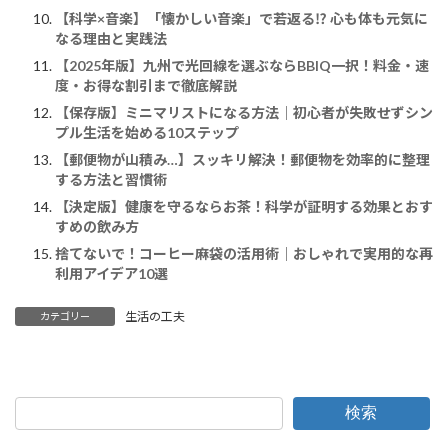
【科学×音楽】「懐かしい音楽」で若返る⁉ 心も体も元気に
なる理由と実践法
【2025年版】九州で光回線を選ぶならBBIQ一択！料金・速
度・お得な割引まで徹底解説
【保存版】ミニマリストになる方法｜初心者が失敗せずシン
プル生活を始める10ステップ
【郵便物が山積み…】スッキリ解決！郵便物を効率的に整理
する方法と習慣術
【決定版】健康を守るならお茶！科学が証明する効果とおす
すめの飲み方
捨てないで！コーヒー麻袋の活用術｜おしゃれで実用的な再
利用アイデア10選
生活の工夫
カテゴリー
検索