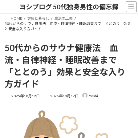
コ
ナ
ヨシブログ 50代独身男性の備忘録
ン
ビ
テ
ゲ
HOME
健康と暮らし
生活の工夫
ン
ー
50代からのサウナ健康法｜血流・自律神経・睡眠改善まで「ととのう」効果
ツ
シ
と安全な入り方ガイド
へ
ョ
ス
ン
50代からのサウナ健康法｜血
キ
に
ッ
移
流・自律神経・睡眠改善まで
プ
動
「ととのう」効果と安全な入り
方ガイド
最
2025年10月12日
2025年10月12日
Yoshi
終
更
新
日
時
: