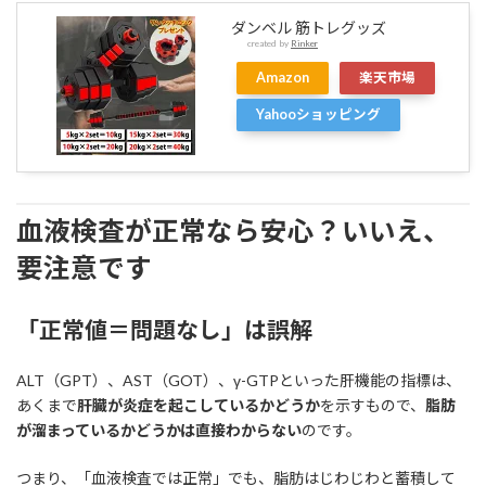
ダンベル 筋トレグッズ
created by
Rinker
Amazon
楽天市場
Yahooショッピング
血液検査が正常なら安心？いいえ、
要注意です
「正常値＝問題なし」は誤解
ALT（GPT）、AST（GOT）、γ-GTPといった肝機能の指標は、
あくまで
肝臓が炎症を起こしているかどうか
を示すもので、
脂肪
が溜まっているかどうかは直接わからない
のです。
つまり、「血液検査では正常」でも、脂肪はじわじわと蓄積して