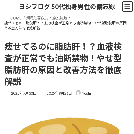
コ
ナ
ヨシブログ 50代独身男性の備忘録
ン
ビ
テ
ゲ
HOME
健康と暮らし
食と運動
ン
ー
痩せてるのに脂肪肝！？血液検査が正常でも油断禁物！やせ型脂肪肝の原因
ツ
シ
と改善方法を徹底解説
へ
ョ
ス
ン
痩せてるのに脂肪肝！？血液検
キ
に
ッ
移
査が正常でも油断禁物！やせ型
プ
動
脂肪肝の原因と改善方法を徹底
解説
最
2025年7月30日
2025年9月21日
Yoshi
終
更
新
日
時
: