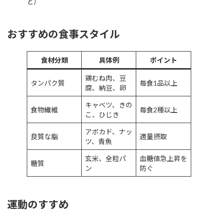
ど）
おすすめの食事スタイル
食材分類
具体例
ポイント
鶏むね肉、豆
タンパク質
毎食1品以上
腐、納豆、卵
キャベツ、きの
食物繊維
毎食2種以上
こ、ひじき
アボカド、ナッ
良質な脂
適量摂取
ツ、青魚
玄米、全粒パ
血糖値急上昇を
糖質
ン
防ぐ
運動のすすめ