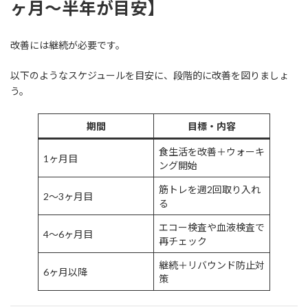
ヶ月〜半年が目安】
改善には継続が必要です。
以下のようなスケジュールを目安に、段階的に改善を図りましょ
う。
期間
目標・内容
食生活を改善＋ウォーキ
1ヶ月目
ング開始
筋トレを週2回取り入れ
2〜3ヶ月目
る
エコー検査や血液検査で
4〜6ヶ月目
再チェック
継続＋リバウンド防止対
6ヶ月以降
策