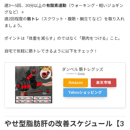
週3〜5回、30分以上の
有酸素運動
（ウォーキング・軽いジョギン
グなど）＋
週2回程度の
筋トレ
（スクワット・腹筋・腕立てなど）を取り入れ
ましょう。
ポイントは「体重を減らす」のではなく「筋肉をつける」こと。
自宅で気軽に筋トレできるように以下をチェック！
ダンベル 筋トレグッズ
created by
Rinker
Amazon
楽天市場
Yahooショッピング
やせ型脂肪肝の改善スケジュール【3