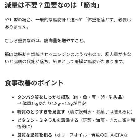
減量は不要？重要なのは「筋肉」
やせ型の場合、一般的な脂肪肝と違って「体重を落とす」必要は
ありません。
むしろ重要なのは、
筋肉量を増やすこと
。
筋肉は脂肪を燃焼させるエンジンのようなもので、筋肉量が少な
いと脂肪の代謝が落ち、結果として肝臓に脂肪がたまります。
食事改善のポイント
タンパク質をしっかり摂取
（肉・魚・豆・卵・乳製品）
→ 体重1kgあたり1.2g〜1.5gが目安
糖質のとりすぎを見直す
（清涼飲料水・お菓子は控えめに）
ビタミン・ミネラルを意識する
（野菜・海藻・きのこ類を積
極的に）
良質な脂質を摂る
（オリーブオイル・青魚のDHA/EPAな