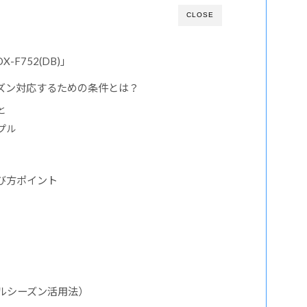
CLOSE
F752(DB)」
ズン対応するための条件とは？
と
プル
び方ポイント
ルシーズン活用法）