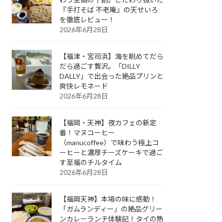
『手打そば 不老庵』の天せいろ
を徹底レビュー！
2026年6月28日
【福津・宮司浜】海を眺めてだら
だら過ごす贅沢。「DILLY
DALLY」で出会った絶品プリンと
爽快レモネード
2026年6月28日
【福岡・天神】夜カフェの新定
番！マヌコーヒー
（manucoffee）で味わう極上コ
ーヒーと濃厚チーズケーキで過ご
す至福のチルタイム
2026年6月28日
【福岡天神】本場の味に感動！
「ガムランディー」の絶品グリー
ンカレーランチ体験記！タイの熱