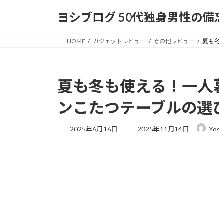
コ
ナ
ヨシブログ 50代独身男性の備
ン
ビ
テ
ゲ
ン
ー
HOME
ガジェットレビュー
その他レビュー
夏も
ツ
シ
へ
ョ
ス
ン
夏も冬も使える！一人
キ
に
ッ
移
ンこたつテーブルの選
プ
動
最
2025年6月16日
2025年11月14日
Yos
終
更
新
日
時
: