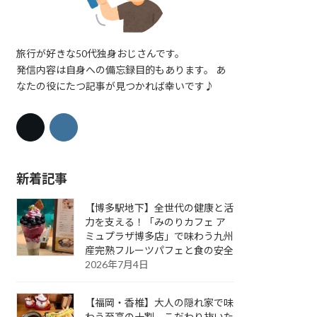
旅行が好きな50代独身おじさんです。
発信内容は自身への備忘録目的もあります。 あ
なたの役にたつ記事が見つかれば幸いです♪
新着記事
【博多駅地下】全世代の健康と活
力を支える！「みのりカフェ ア
ミュプラザ博多店」で味わう九州
産完熟フルーツパフェと食の安全
2026年7月4日
【福岡・香椎】大人の隠れ家で味
わう至高の十割。こだわり抜いた