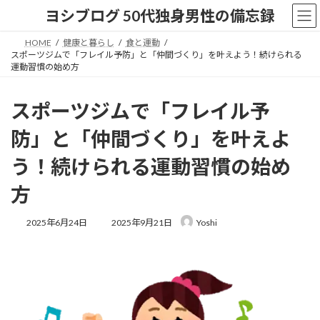
コ
ナ
ヨシブログ 50代独身男性の備忘録
ン
ビ
テ
ゲ
HOME
健康と暮らし
食と運動
ン
ー
スポーツジムで「フレイル予防」と「仲間づくり」を叶えよう！続けられる
ツ
シ
運動習慣の始め方
へ
ョ
ス
ン
スポーツジムで「フレイル予
キ
に
ッ
移
防」と「仲間づくり」を叶えよ
プ
動
う！続けられる運動習慣の始め
方
最
2025年6月24日
2025年9月21日
Yoshi
終
更
新
日
時
: