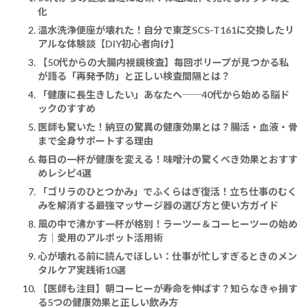
化
温水洗浄便座が壊れた！自分で東芝SCS-T161に交換したリ
アルな体験談【DIY初心者向け】
【50代からの大腸内視鏡検査】毎回ポリープが見つかる私
が語る「再発予防」と正しい検査間隔とは？
「健康に長生きしたい」あなたへ──40代から始める脳ド
ックのすすめ
医師も驚いた！納豆の驚異の健康効果とは？腸活・血液・骨
まで全身サポートする理由
毎日の一杯が健康を変える！味噌汁の驚くべき効果とおすす
めレシピ4選
「ゴリラのひとつかみ」でふくらはぎ復活！立ち仕事のむく
みを解消する最強マッサージ器の選び方と使い方ガイド
風の中で沸かす一杯が格別！ラーツー＆コーヒーツーの始め
方｜愛用のアルポット活用術
心が壊れる前に読んでほしい：仕事が忙しすぎるときのメン
タルケア実践術10選
【医師も注目】朝コーヒーが寿命を伸ばす？知らなきゃ損す
る5つの健康効果と正しい飲み方