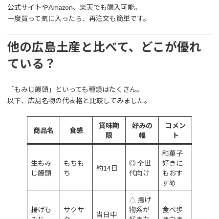
公式サイトやAmazon、楽天でも購入可能。
一度買って気に入ったら、再注文も簡単です。
他の広島土産と比べて、どこが優れ
ている？
「もみじ饅頭」といっても種類はたくさん。
以下、広島名物の代表格と比較してみました。
賞味期
好みの
コメン
商品名
食感
限
幅
ト
和菓子
生もみ
もちも
◎ 全世
好きに
約14日
じ饅頭
ち
代向け
もおす
すめ
△ 揚げ
揚げも
サクサ
物系が
食べ歩
当日中