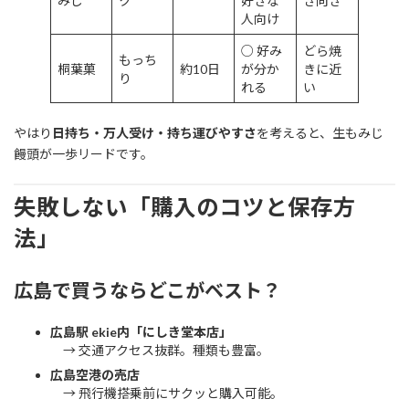
みじ
ク
好きな
き向き
人向け
○ 好み
どら焼
もっち
桐葉菓
約10日
が分か
きに近
り
れる
い
やはり
日持ち・万人受け・持ち運びやすさ
を考えると、生もみじ
饅頭が一歩リードです。
失敗しない「購入のコツと保存方
法」
広島で買うならどこがベスト？
広島駅 ekie内「にしき堂本店」
→ 交通アクセス抜群。種類も豊富。
広島空港の売店
→ 飛行機搭乗前にサクッと購入可能。