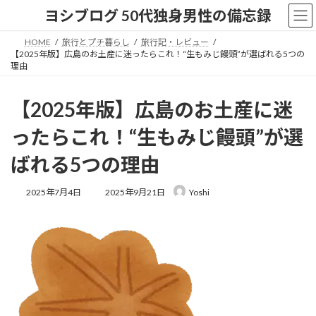
コ
ナ
ヨシブログ 50代独身男性の備忘録
ン
ビ
テ
ゲ
HOME
旅行とプチ暮らし
旅行記・レビュー
ン
ー
【2025年版】広島のお土産に迷ったらこれ！“生もみじ饅頭”が選ばれる5つの
ツ
シ
理由
へ
ョ
ス
ン
【2025年版】広島のお土産に迷
キ
に
ッ
移
ったらこれ！“生もみじ饅頭”が選
プ
動
ばれる5つの理由
最
2025年7月4日
2025年9月21日
Yoshi
終
更
新
日
時
: