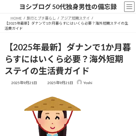
コ
ナ
ヨシブログ 50代独身男性の備忘録
ン
ビ
テ
ゲ
HOME
旅行とプチ暮らし
アジア短期ステイ
ン
ー
【2025年最新】ダナンで1か月暮らすにはいくら必要？海外短期ステイの生
ツ
シ
活費ガイド
へ
ョ
ス
ン
【2025年最新】ダナンで1か月暮
キ
に
ッ
移
らすにはいくら必要？海外短期
プ
動
ステイの生活費ガイド
最
2025年9月21日
2025年9月21日
Yoshi
終
更
新
日
時
: