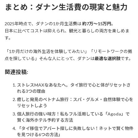
まとめ：ダナン生活費の現実と魅力
2025年時点で、ダナンの1か月生活費は
約7万〜15万円
。
日本に比べてコストは抑えられ、観光と暮らしの両方を楽しめま
す。
「1か月だけの海外生活を体験してみたい」「リモートワークの拠
点を探している」――そんな人にとって、ダナンは
最適な選択肢
です。
関連投稿:
ストレスMAXなあなたへ。タイ旅行で心と体がリセットさ
れる3つの理由
癒しと発見のベトナム旅行：スパ・グルメ・自然体験で心を
リセットしよう
個人旅行の強い味方！私もフル活用している「Agoda」で
賢く海外ホテル予約する方法
「タイ移住でアパート探しに失敗しない！ネットで賢く物件
を見つける6つの方法」