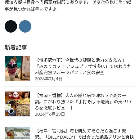
発信内容は自身への備忘録目的もあります。 あなたの役にたつ記
事が見つかれば幸いです♪
新着記事
【博多駅地下】全世代の健康と活力を支える！
「みのりカフェ アミュプラザ博多店」で味わう九
州産完熟フルーツパフェと食の安全
2026年7月4日
【福岡・香椎】大人の隠れ家で味わう至高の十
割。こだわり抜いた『手打そば 不老庵』の天せい
ろを徹底レビュー！
2026年6月28日
【福津・宮司浜】海を眺めてだらだら過ごす贅
沢。「DILLY DALLY」で出会った絶品プリンと爽快