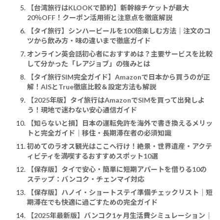
【台湾旅行はKLOOKで節約】新幹線チケットが最大
20％OFF！クーポン活用術と注意点を徹底解説
【タイ旅行】シンハービールを100倍楽しむ方法｜注文のコ
ツから飲み方・味の違いまで徹底ガイド
オンライン英会話初心者におすすめは？主要サービスを比較
して分かった「レアジョブ」の強みとは
【タイ旅行SIM完全ガイド】Amazonで日本から買うのが正
解！AISとTrue徹底比較＆設定方法も解説
【2025年版】タイ旅行はAmazonでSIMを買って出発しよ
う！現地で迷わない安心通信ガイド
【知らないと損】日本の運転免許を海外で書き換えるメリッ
トと完全ガイド｜移住・長期滞在者の必須知識
初めてのラオス観光はここへ行け！絶景・世界遺産・アクテ
ィビティを満喫するおすすめスポット10選
【保存版】タイで安心・簡単に短期アパートを借りる10の
ステップ：バンコク・チェンマイ対応
【保存版】ハノイ・ショートステイ準備チェックリスト｜短
期滞在でも快適に過ごすための完全ガイド
【2025年最新版】バンコク1ヶ月生活費シミュレーション｜